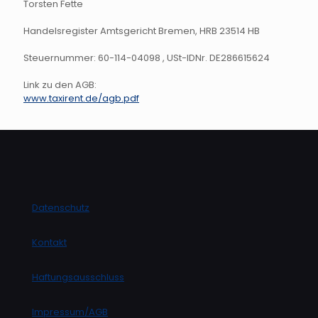
Torsten Fette
Handelsregister Amtsgericht Bremen, HRB 23514 HB
Steuernummer: 60-114-04098 , USt-IDNr. DE286615624
Link zu den AGB:
www.taxirent.de/agb.pdf
Datenschutz
Kontakt
Haftungsausschluss
Impressum/AGB