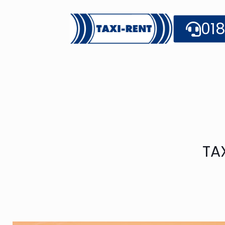
018
TAX