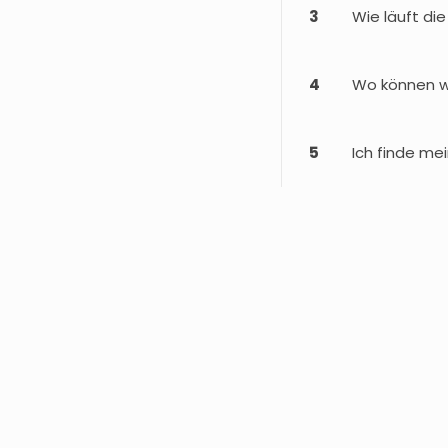
3
Wie läuft di
4
Wo können wi
5
Ich finde mei